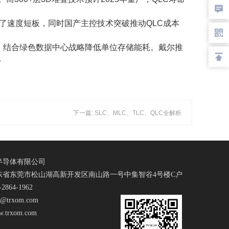
缓解了速度短板，同时国产主控技术突破推动QLC成本
SD，结合绿色数据中心战略降低单位存储能耗。戴尔推
。
下一篇: SLC、MLC、TLC、QLC全解析
半导体有限公司
东省东莞市松山湖高新开发区南山路一号中集智谷4号楼C户
864-1962
@trxom.com
trxom.com