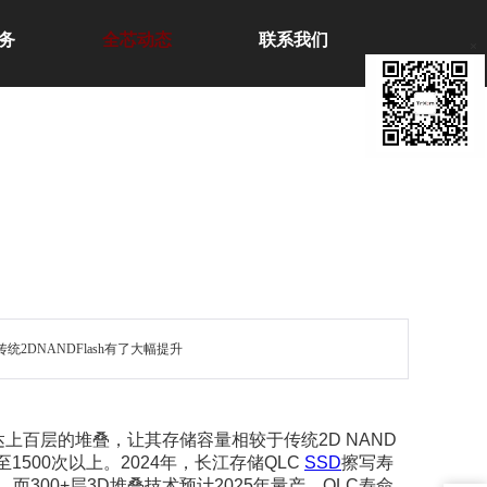
务
全芯动态
联系我们
×
DNANDFlash有了大幅提升
达上百层的堆叠，让其存储容量相较于传统2D NAND
至1500次以上。2024年，长江存储QLC
SSD
擦写寿
。而300+层3D堆叠技术预计2025年量产，QLC寿命