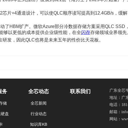
2芯片+4通道设计，可以使QLC顺序读写提高到12.4GB/s，
动了HBM扩产。微软Azure部分冷数据存储方案采用QLC S
能提升，能够以更低的成本提供企业级性能，在全
闪存
存储领域业界领先
单元）正在研发，因此QLC也将是未来五年的性价比天花板。
广东全芯
服务
全芯动态
联系我们
地址：广
存储
全芯新闻
电话：181-2
邮箱：info
态硬盘
行业动态
网站：www.
卡
知识库KB