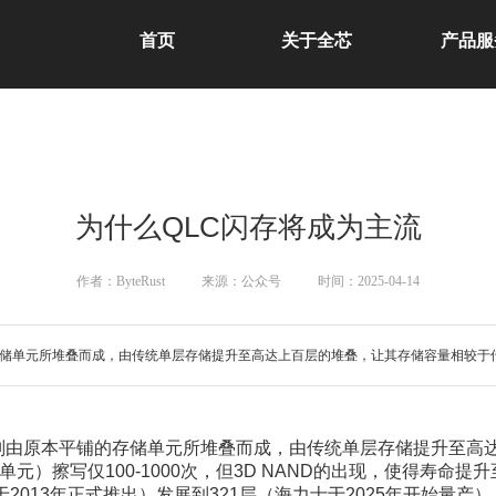
首页
关于全芯
产品服
为什么QLC闪存将成为主流
作者：ByteRust
来源：公众号
时间：2025-04-14
的存储单元所堆叠而成，由传统单层存储提升至高达上百层的堆叠，让其存储容量相较于传统2
D是以则由原本平铺的存储单元所堆叠而成，由传统单层存储提升至高
四层单元）
擦写仅100-1000次，但3D NAND的出现，使得寿命提升
于2013年正式推出）发展到321层（海力士于2025年开始量产）