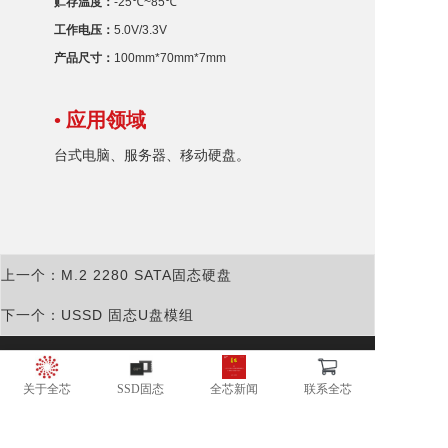
贮存温度：
-25℃~85℃
工作电压：
5.0V/3.3V
产品尺寸：
100mm*70mm*7mm
• 应用领域
台式电脑、服务器、移动硬盘。
上一个：M.2 2280 SATA固态硬盘
下一个：USSD 固态U盘模组
广东全芯半导体有限公司
地址：广东省东莞市松山湖高新开发区南山路一号中集智谷4号楼C户
关于全芯
SSD固态
全芯新闻
联系全芯
电话：181-2864-1962
邮箱：info@trxom.com
网站：www.trxom.com