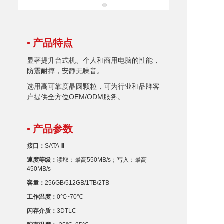
• 产品特点
显著提升台式机、个人和商用电脑的性能，
防震耐摔，安静无噪音。
选用高可靠度晶圆颗粒，可为行业和品牌客
户提供全方位OEM/ODM服务。
• 产品参数
接口：
SATA Ⅲ
速度等级：
读取：最高550MB/s；写入：最高
450MB/s
容量：
256GB/512GB/1TB/2TB
工作温度：
0℃~70℃
闪存
介质：
3DTLC