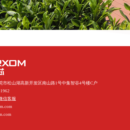
莞市松山湖高新开发区南山路1号中集智谷4号楼C户
1962
微信客服
m.com
m.com