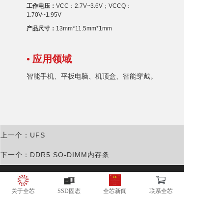
工作电压：
VCC：2.7V~3.6V；
VCCQ：
1.70V~1.95V
产品尺寸：
13mm*11.5mm*1mm
• 应用领域
智能手机、平板电脑、机顶盒、智能穿戴。
上一个：UFS
下一个：DDR5 SO-DIMM内存条
广东全芯半导体有限公司
地址：广东省东莞市松山湖高新开发区南山路一号中集智谷4号楼C户
关于全芯
SSD固态
全芯新闻
联系全芯
电话：181-2864-1962
邮箱：info@trxom.com
网站：www.trxom.com