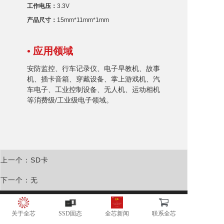
工作电压：
3.3V
产品尺寸：
15mm*11mm*1mm
• 应用领域
安防监控、行车记录仪、电子早教机、故事
机、插卡音箱、穿戴设备、掌上游戏机、汽
车电子、工业控制设备、无人机、运动相机
等消费级/工业级电子领域。
上一个：SD卡
下一个：无
广东全芯半导体有限公司
关于全芯
SSD固态
全芯新闻
联系全芯
地址：广东省东莞市松山湖高新开发区南山路一号中集智谷4号楼C户
电话：181-2864-1962