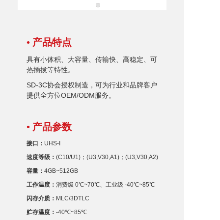
• 产品特点
具有小体积、大容量、传输快、高稳定、可
热插拔等特性。
SD-3C协会授权制造，可为行业和品牌客户
提供全方位OEM/ODM服务。
• 产品参数
接口：
UHS-I
速度等级：
(C10/U1)；(U3,V30,A1)；(U3,V30,A2)
容量：
4GB~512GB
工作温度：
消费级 0℃~70℃、工业级 -40℃~85℃
闪存
介质：
MLC/3DTLC
贮存温度：
-40℃
~
85℃