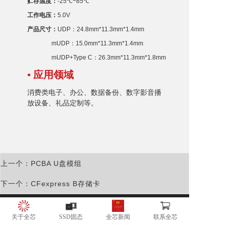
贮存温度：
-25℃~85℃
工作电压：
5.0V
产品尺寸：
UDP
：24.8
mm
*11.3
mm
*1.4mm
mUDP：15.0
mm
*11.3
mm
*1.4mm
mUDP+Type C：26.3
mm
*11.3
mm
*1.8mm
• 应用领域
消费类电子、办公、数据备份、数字影音播
放设备、礼品
定制
等。
上一个：PCBA U盘模组
下一个：CFexpress B存储卡
广东全芯半导体有限公司
关于全芯
SSD固态
全芯新闻
联系全芯
地址：广东省东莞市松山湖高新开发区南山路一号中集智谷4号楼C户