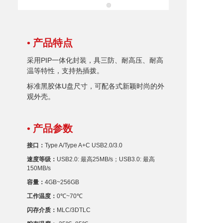
• 产品特点
采用PIP一体化封装，具三防、耐高压、耐高
温等特性，支持热插拨。
标准
黑胶体
U盘
尺寸，可配各式新颖时尚的外
观外壳。
• 产品参数
接口：
Type A/Type A+C USB2.0/3.0
速度等级：
USB2.0: 最高25MB/s；USB3.0: 最高
150MB/s
容量：
4GB~256GB
工作温度：
0℃~70℃
闪存
介质：
MLC/3DTLC