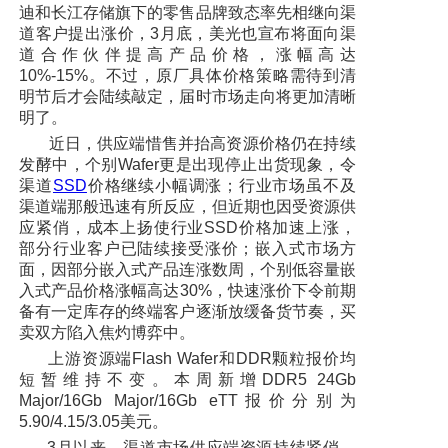
迪和长江存储旗下的零售品牌致态率先相继向渠
道客户提出涨价，3月底，美光也宣布将面向渠
道合作伙伴提高产品价格，涨幅高达
10%-15%。不过，原厂具体价格策略需待到清
明节后才会陆续敲定，届时市场走向将更加清晰
明了。
近日，供应端惜售并抬高资源价格仍在持续
发酵中，个别Wafer更是出现停止出货现象，令
渠道
SSD
价格继续小幅调涨；行业市场虽不及
渠道端那般迅速有所反应，但近期也因受资源供
应紧俏，成本上扬使行业SSD价格加速上涨，
部分行业客户已陆续接受涨价；嵌入式市场方
面，因部分嵌入式产品连涨数周，个别低容量嵌
入式产品价格涨幅高达30%，快速涨价下令前期
备有一定库存的终端客户逐渐放缓备货节奏，买
卖双方陷入焦灼博弈中。
上游资源端Flash Wafer和DDR颗粒报价均
短暂维持不变。本周新增DDR5 24Gb
Major/16Gb Major/16Gb eTT报价分别为
5.90/4.15/3.05美元。
3月以来，渠道市场供应端资源持续紧俏，