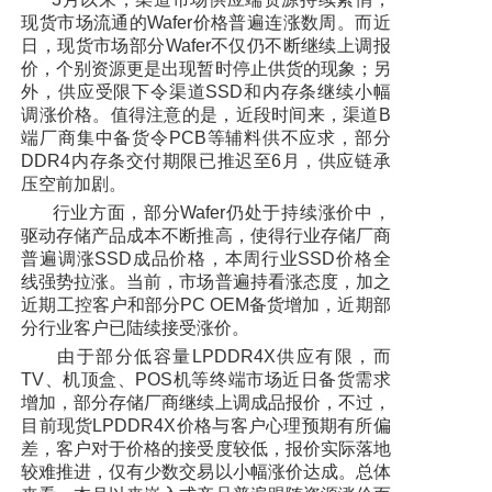
现货市场流通的Wafer价格普遍连涨数周。而近
日，现货市场部分Wafer不仅仍不断继续上调报
价，个别资源更是出现暂时停止供货的现象；另
外，供应受限下令渠道SSD和内存条继续小幅
调涨价格。值得注意的是，近段时间来，渠道B
端厂商集中备货令PCB等辅料供不应求，部分
DDR4内存条交付期限已推迟至6月，供应链承
压空前加剧。
行业方面，部分Wafer仍处于持续涨价中，
驱动存储产品成本不断推高，使得行业存储厂商
普遍调涨SSD成品价格，本周行业SSD价格全
线强势拉涨。当前，市场普遍持看涨态度，加之
近期工控客户和部分PC OEM备货增加，近期部
分行业客户已陆续接受涨价。
由于部分低容量LPDDR4X供应有限，而
TV、机顶盒、POS机等终端市场近日备货需求
增加，部分存储厂商继续上调成品报价，不过，
目前现货LPDDR4X价格与客户心理预期有所偏
差，客户对于价格的接受度较低，报价实际落地
较难推进，仅有少数交易以小幅涨价达成。总体