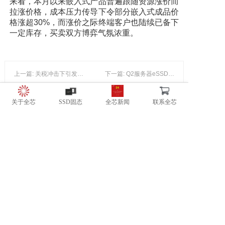
来看，本月以来嵌入式产品普遍跟随资源涨价而
拉涨价格，成本压力传导下令部分嵌入式成品价
格涨超30%，而涨价之际终端客户也陆续已备下
一定库存，买卖双方博弈气氛浓重。
上一篇: 关税冲击下引发市场担忧，本周存储现货普遍处于横盘调整阶段
下一篇: Q2服务器eSSD、DDR5价格预计将回落，D5和D4价差收敛
关于全芯
SSD固态
全芯新闻
联系全芯
广东全芯半导体有限公司
地址：广东省东莞市松山湖高新开发区南山路一号中集智谷4号楼C户
电话：181-2864-1962
邮箱：info@trxom.com
网站：www.trxom.com
版权所有 @ 2016-2026 广东全芯半导体有限公司 保留一切权利
粤ICP备2022041979号-1