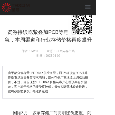
×
首页
关于全芯
资源持续吃紧叠加PCB等电子辅料告
急，本周渠道和行业存储价格再度攀升
产品服务
作者：AWU
来源：CFM闪存市场
全芯动态
时间：2025-04-09
联系我们
由于部分低容量LPDDR4X供应有限，而TV机顶盒POS机等
终端市场近日备货需求增加，部分存储厂商继续上调成品报
价，不过，目前现货LPDDR4X价格与客户心理预期有所偏
差，客户对于价格的接受度较低，报价实际落地较难推进，
仅有少数交易以小幅涨价达成
回顾3月，多家存储厂商亮明涨价态度。闪