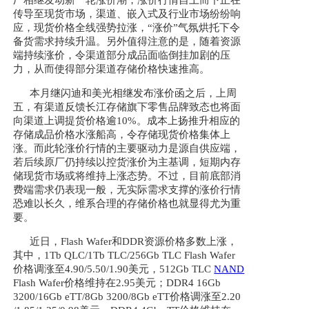
厂相继发动新一轮涨价潮，涨价行情自上而下正在
传导至现货市场，渠道、嵌入式及行业市场纷纷响
应，现货价格全线强势拉涨，“涨价”气氛烘托下令
备货需求持续升温。另外值得注意的是，随着资源
端持续涨价，令渠道部分成品面临倒挂加剧的压
力，从而使得部分渠道存储价格快速推高。
本月继闪迪和美光相继发布涨价函之后，上周
五，有渠道反馈长江存储旗下零售品牌致态也将面
向渠道上调提货价格逾10%。成本上扬推升相应的
存储成品价格水涨船高，令存储现货价格集体上
涨。而此轮涨价行情的主要驱动力是源自供应端，
若后续原厂仍持续以控货涨价为主基调，短期内存
储现货市场或将维持上涨态势。不过，目前底部消
费端需求仍表现一般，无实际需求支撑的涨价行情
恐难以长久，维系合理的存储价格也就显得尤为重
要。
近日，Flash Wafer和DDR资源价格多数上涨，
其中，1Tb QLC/1Tb TLC/256Gb TLC Flash Wafer
价格调涨至4.90/5.50/1.90美元，512Gb TLC
NAND
Flash Wafer价格维持在2.95美元；DDR4 16Gb
3200/16Gb eTT/8Gb 3200/8Gb eTT价格调涨至2.20