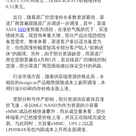
/1.85/1.35/0.98美元，DDR4 4Gb eTT价格维持在
0.55美元。
近日，随着原厂控货涨价令多数资源紧俏，渠
道厂商普遍跟随原厂步调进一步调涨，其中，渠道
SATA
SSD
涨势最为强劲，在涨价气氛烘托下，买涨
情绪升温，现货询单量大增，部分产品出现恐慌性
备货需求。整体来看，渠道客户多以适当备货为
主，但也因涨价幅度较高令部分客户陷入“欲购还
休”的困境。另外，由于部分资源缺货，而渠道厂
商交货期普遍在4月和5月，若后续原厂仍继续控制
货源，部分渠道厂商恐面临难以保证交付的风险。
行业市场方面，随着供应端资源价格走高，令
相应的design-in产品顺势跟随成本上扬而调涨，本
周行业SSD和内存价格全面上涨。
受部分料号停产影响，部分资源供应紧张且涨
价飞速，令以MLC NAND为作为资源的小容量
eMMC成品价格快速攀升，而从成交量来看，部分
终端客户已然接受价格上涨，并且正在陆续完成交
易。与此同时，大容量eMMC、UFS 2.2以及
LPDDR4X等也均因成本上升而全面调涨。