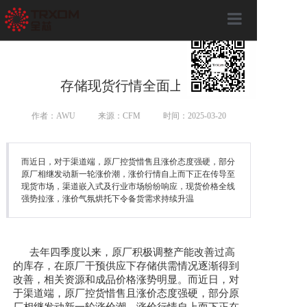
×
首页
关于全芯
存储现货行情全面上扬
产品服务
作者：AWU
来源：CFM
时间：2025-03-20
全芯动态
而近日，对于渠道端，原厂控货惜售且涨价态度强硬，部分
联系我们
原厂相继发动新一轮涨价潮，涨价行情自上而下正在传导至
现货市场，渠道嵌入式及行业市场纷纷响应，现货价格全线
强势拉涨，涨价气氛烘托下令备货需求持续升温
去年四季度以来，原厂积极调整产能改善过高
的库存，在原厂干预供应下存储供需情况逐渐得到
改善，相关资源和成品价格涨势明显。而近日，对
于渠道端，原厂控货惜售且涨价态度强硬，部分原