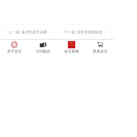
上一篇: 备货热度升温驱动渠道存储价格再度走高，供应链承压下渠道厂商交货压力倍增
下一篇: 低价资源紧缺效应仍在发酵，渠道SSD价格再度续涨，需持续观望供应端态度！
关于全芯
SSD固态
全芯新闻
联系全芯
广东全芯半导体有限公司
地址：广东省东莞市松山湖高新开发区南山路一号中集智谷4号楼C户
电话：181-2864-1962
邮箱：info@trxom.com
网站：www.trxom.com
版权所有 @ 2016-2026 广东全芯半导体有限公司 保留一切权利
粤ICP备2022041979号-1